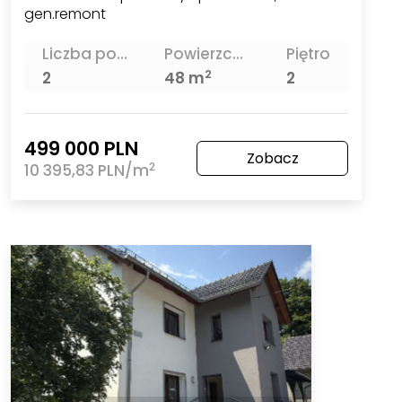
gen.remont
Liczba pokoi
Powierzchnia
Piętro
2
2
48 m
2
499 000 PLN
Zobacz
2
10 395,83 PLN/m