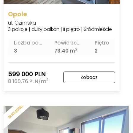
Opole
ul. Ozimska
3 pokoje | duży balkon | II piętro | Śródmieście
Liczba pokoi
Powierzchnia
Piętro
2
3
73,40 m
2
599 000 PLN
Zobacz
2
8 160,76 PLN/m