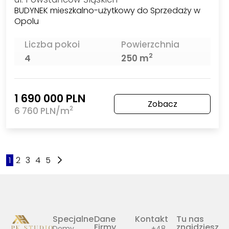
BUDYNEK mieszkalno-użytkowy do Sprzedaży w
Opolu
Liczba pokoi
Powierzchnia
2
4
250 m
1 690 000 PLN
Zobacz
2
6 760 PLN/m
1
2
3
4
5
Specjalne
Dane
Kontakt
Tu nas
Firmy
znajdziesz
Domy
+48