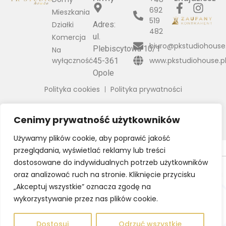
692
Mieszkania
519
Działki
Adres:
482
ul.
Komercja
biuro@pkstudiohouse.
Plebiscytowa 10/1
Na
wyłączność
www.pkstudiohouse.p
45-361
Opole
Polityka cookies
Polityka prywatności
Cenimy prywatność użytkowników
Używamy plików cookie, aby poprawić jakość
© 2026 Wszystkie prawa zastrzeżone | Program dla biur
przeglądania, wyświetlać reklamy lub treści
nieruchomości - asaricrm.com
dostosowane do indywidualnych potrzeb użytkowników
Ta strona używa plików cookies. Kontynuując przeglądanie naszej
oraz analizować ruch na stronie. Kliknięcie przycisku
strony, wyrażasz zgodę na wykorzystywanie przez nas plików
„Akceptuj wszystkie” oznacza zgodę na
cookies zgodnie z aktualnymi ustawieniami przeglądarki i Polityką
wykorzystywanie przez nas plików cookie.
Prywatności.
Dowiedz się więcej
Klikając "Akceptuję" zgadasz się na wykorzystywanie przez nas
Dostosuj
Odrzuć wszystkie