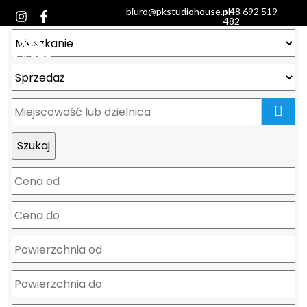
biuro@pkstudiohouse.pl
+48 692 519
482
mapa