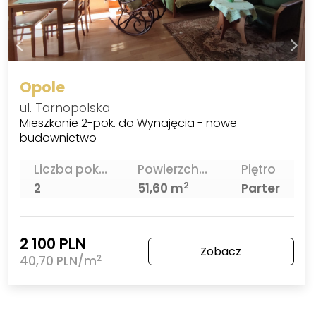
Opole
ul. Tarnopolska
Mieszkanie 2-pok. do Wynajęcia - nowe
budownictwo
Liczba pokoi
Powierzchnia
Piętro
2
2
51,60 m
Parter
2 100 PLN
Zobacz
2
40,70 PLN/m