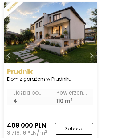
Prudnik
Dom z garażem w Prudniku
Liczba pokoi
Powierzchnia
2
4
110 m
409 000 PLN
Zobacz
2
3 718,18 PLN/m