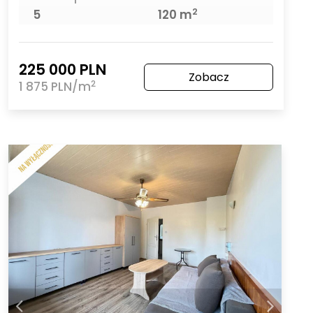
2
5
120 m
225 000 PLN
Zobacz
2
1 875 PLN/m