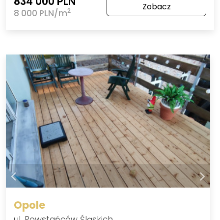
834 000 PLN
Zobacz
2
8 000 PLN/m
Opole
ul. Powstańców Śląskich