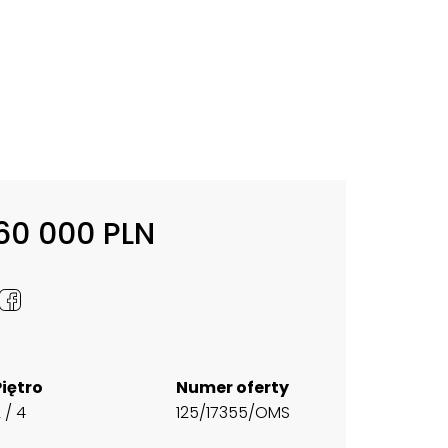
60 000 PLN
Piętro
Numer oferty
 / 4
125/17355/OMS