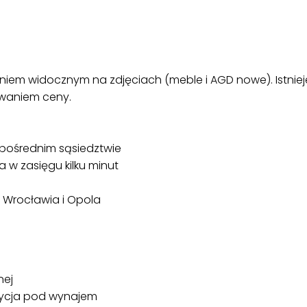
iem widocznym na zdjęciach (meble i AGD nowe). Istniej
waniem ceny.
pośrednim sąsiedztwie
 w zasięgu kilku minut
o Wrocławia i Opola
nej
stycja pod wynajem