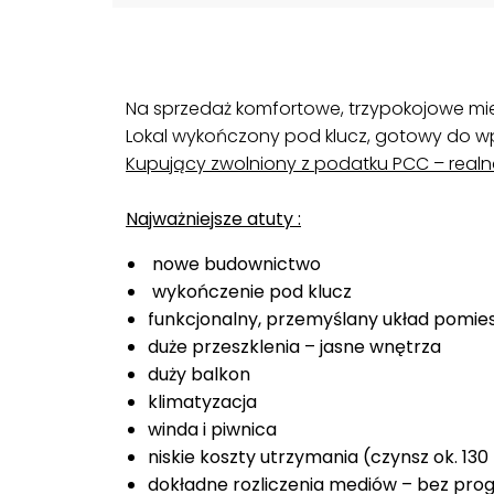
Na sprzedaż komfortowe, trzypokojowe mie
Lokal wykończony pod klucz, gotowy do w
Kupujący zwolniony z podatku PCC – real
Najważniejsze atuty :
nowe budownictwo
wykończenie pod klucz
funkcjonalny, przemyślany układ pomie
duże przeszklenia – jasne wnętrza
duży balkon
klimatyzacja
winda i piwnica
niskie koszty utrzymania (czynsz ok. 130 
dokładne rozliczenia mediów – bez pro