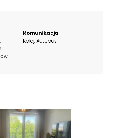
Komunikacja
,
Kolej, Autobus
m
baw,