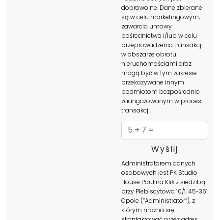
dobrowolne. Dane zbierane
są w celu marketingowym,
zawarcia umowy
pośrednictwa i/lub w celu
przeprowadzenia transakcji
w obszarze obrotu
nieruchomościami oraz
mogą być w tym zakresie
przekazywane innym
podmiotom bezpośrednio
zaangażowanym w proces
transakcji.
Administratorem danych
osobowych jest PK Studio
House Paulina Kliś z siedzibą
przy Plebiscytowa 10/1, 45-361
Opole (“Administrator”), z
którym można się
skontaktować przez adres