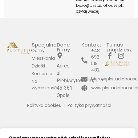
biuro@pkstudiohouse.pl…
czytaj więcej
Specjalne
Dane
Kontakt
Tu nas
Firmy
znajdziesz
Domy
+48
692
Mieszkania
519
Działki
Adres:
482
ul.
Komercja
biuro@pkstudiohouse.
Plebiscytowa 10/1
Na
wyłączność
www.pkstudiohouse.p
45-361
Opole
Polityka cookies
Polityka prywatności