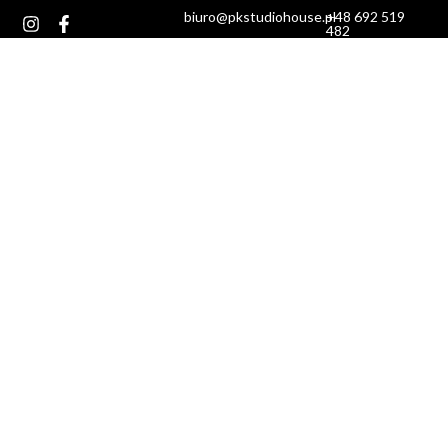
biuro@pkstudiohouse.pl
+48 692 519
482