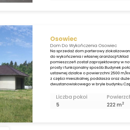
Osowiec
Dom Do Wykończenia Osowiec
Na sprzedaż dom parterowy zlokalizowa
do wykończenia i własnej aranżacji!Układ
pomieszczeń został zaprojektowany w n
prosty i funkcjonalny sposób.Budynek poło
ustawnej działce o powierzchni 2500 m/kw
z części mieszkalnej, poddasza oraz duż
dwustanowiskowego w bryle budynku.Cz
Liczba pokoi
Powierzc
2
5
222 m