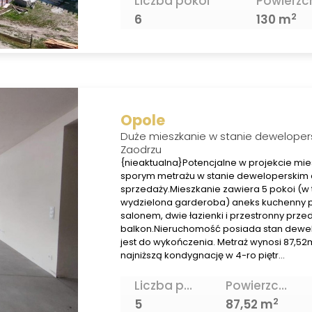
Liczba pokoi
Powierzc
2
6
130 m
Opole
Duże mieszkanie w stanie deweloper
Zaodrzu
{nieaktualna}Potencjalne w projekcie mie
sporym metrażu w stanie deweloperskim
sprzedaży.Mieszkanie zawiera 5 pokoi (w
wydzielona garderoba) aneks kuchenny 
salonem, dwie łazienki i przestronny prze
balkon.Nieruchomość posiada stan dewel
jest do wykończenia. Metraż wynosi 87,52
najniższą kondygnację w 4-ro piętr…
Liczba pokoi
Powierzchnia
2
5
87,52 m