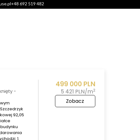
use.pl
+48 692 519 482
OR
FORMULARZE
BLOG
KONTAKT
499 000 PLN
2
nięty -
5 421 PLN/m
Zobacz
rowym
 Szczedrzyk
tkowej 92,05
iałce
a budynku
odarowania
chodzi: 1.