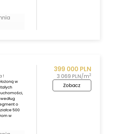
hnia
399 000 PLN
2
 !
3 069 PLN/m
ołożoną w
Zobacz
tałych
ruchomości,
ć według
Segment o
ziałce 500
,Dom w