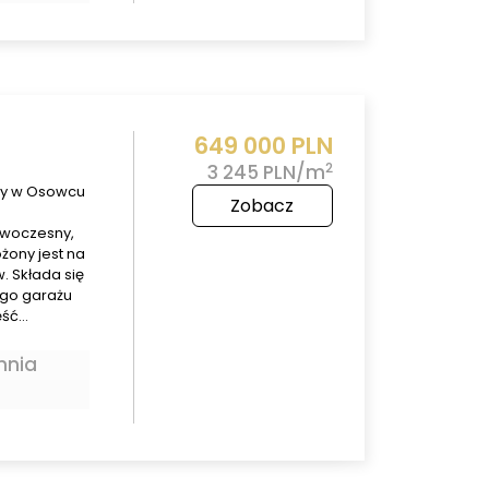
649 000 PLN
2
3 245 PLN/m
ny w Osowcu
Zobacz
owoczesny,
żony jest na
. Składa się
ego garażu
ęść…
hnia