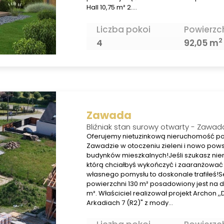
Hall 10,75 m² 2.…
Liczba pokoi
Powierzc
2
4
92,05 m
Zawada
Bliźniak stan surowy otwarty - Zawada
Oferujemy nietuzinkową nieruchomość p
Zawadzie w otoczeniu zieleni i nowo pows
budynków mieszkalnych!Jeśli szukasz nie
którą chciałbyś wykończyć i zaaranżowa
własnego pomysłu to doskonale trafiłeś!
powierzchni 130 m² posadowiony jest na d
m². Właściciel realizował projekt Archon ,
Arkadiach 7 (R2)" z mody…