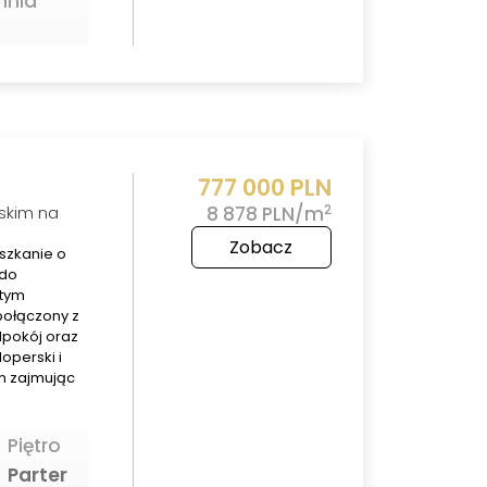
hnia
777 000 PLN
2
skim na
8 878 PLN/m
Zobacz
szkanie o
 do
 tym
połączony z
dpokój oraz
operski i
m zajmując
Piętro
Parter