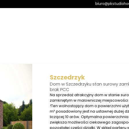
biuro@pkstudioho
EWELOPERSKIE
OFERTY
USŁUGI
KALKULAT
Szczedrzyk
Dom w Szczedrzyku stan surowy zamk
brak PCC
Na sprzedaż atrakcyjny dom w stanie su
zamkniętym w malowniczej miejscowości
!Ten wolnostojący dom o powierzchni uży
m² posadowiony jest na ustawnej dużej dz
liczącej 10 arów. Optymalna powierzchni
zwiększa możliwości ciekawego zagosp
pozostałej części działki. W skład parteru w