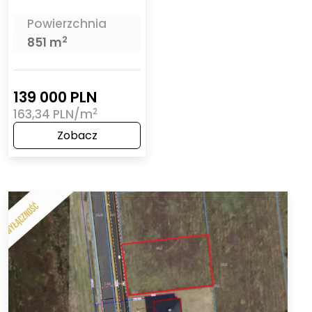
Powierzchnia
2
851 m
139 000 PLN
2
163,34 PLN/m
Zobacz