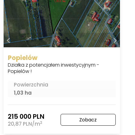
Popielów
Działka z potencjałem inwestycyjnym -
Popielów !
Powierzchnia
1,03 ha
215 000 PLN
Zobacz
2
20,87 PLN/m