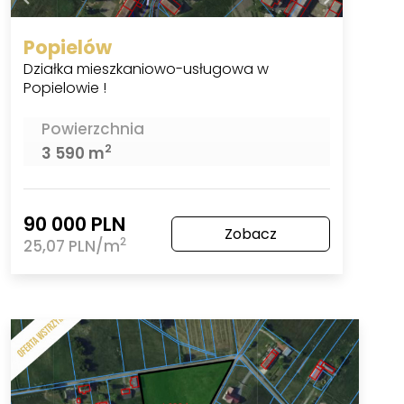
Popielów
Działka mieszkaniowo-usługowa w
Popielowie !
Powierzchnia
2
3 590 m
90 000 PLN
Zobacz
2
25,07 PLN/m