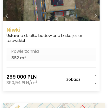
Niwki
Ustawna działka budowlana blisko jezior
turawskich
Powierzchnia
2
852 m
299 000 PLN
Zobacz
2
350,94 PLN/m