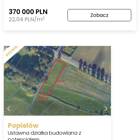
370 000 PLN
Zobacz
2
22,04 PLN/m
Popielów
Ustawna działka budowlana z
potencjałem.