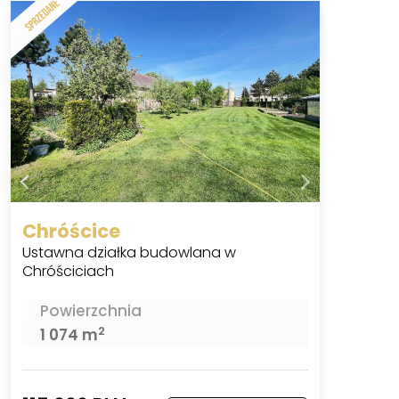
Chróścice
Ustawna działka budowlana w
Chróściciach
Powierzchnia
2
1 074 m