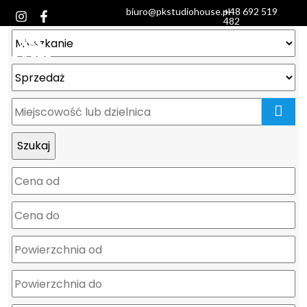
biuro@pkstudiohouse.pl
+48 692 519
482
mapa