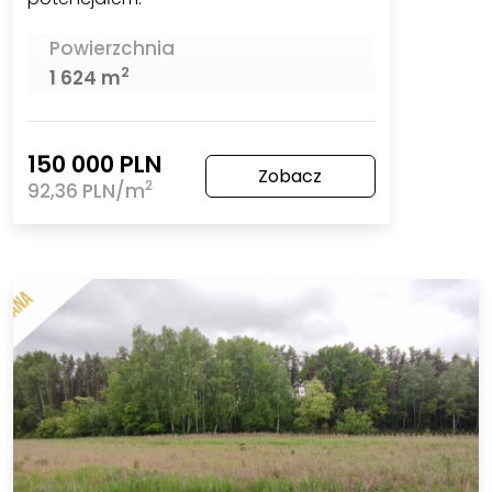
Powierzchnia
2
1 624 m
150 000 PLN
Zobacz
2
92,36 PLN/m