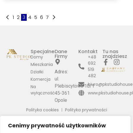
1
2
3
4
5
6
7
Specjalne
Dane
Kontakt
Tu nas
Firmy
znajdziesz
Domy
+48
692
Mieszkania
519
Działki
Adres:
482
ul.
Komercja
biuro@pkstudiohouse.
Plebiscytowa 10/1
Na
wyłączność
www.pkstudiohouse.p
45-361
Opole
Polityka cookies
Polityka prywatności
Cenimy prywatność użytkowników