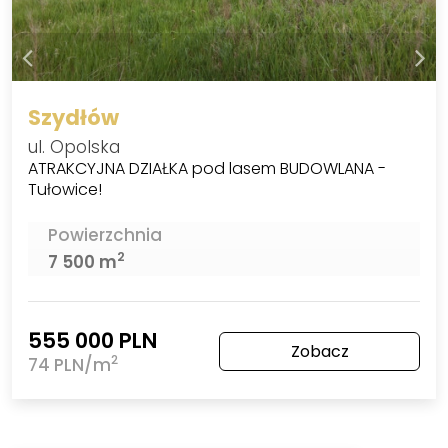
Szydłów
ul. Opolska
ATRAKCYJNA DZIAŁKA pod lasem BUDOWLANA -
Tułowice!
Powierzchnia
2
7 500 m
555 000 PLN
Zobacz
2
74 PLN/m