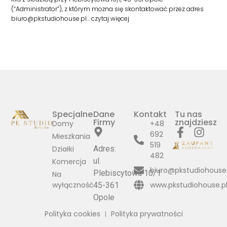
(“Administrator”), z którym można się skontaktować przez adres
biuro@pkstudiohouse.pl…
czytaj więcej
Specjalne
Dane
Kontakt
Tu nas
Firmy
znajdziesz
Domy
+48
692
Mieszkania
519
Działki
Adres:
482
ul.
Komercja
biuro@pkstudiohouse.
Plebiscytowa 10/1
Na
wyłączność
www.pkstudiohouse.p
45-361
Opole
Polityka cookies
Polityka prywatności