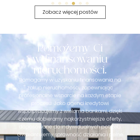
Zobacz więcej postów
Pomożemy Ci
w finansowaniu
nieruchomości.
Pomagamy w uzyskaniu finansowania na
zakup nieruchomości, zapewniając
profesjonalne wsparcie na każdym etapie
procesu. Jako agenci kredytowi
współpracujemy z wieloma bankami, dzięki
czemu dobieramy najkorzystniejsze oferty,
dopasowane do indywidualnych potrzeb.
Gwarantujemy sprawność działania i pełne