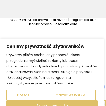
© 2026 Wszystkie prawa zastrzeżone | Program dla biur
nieruchomości -
asaricrm.com
Cenimy prywatność użytkowników
Używamy plików cookie, aby poprawić jakość
przeglądania, wyświetlać reklamy lub treści
dostosowane do indywidualnych potrzeb użytkowników
Ta strona używa plików cookies. Kontynuując przeglądanie naszej
oraz analizować ruch na stronie. Kliknięcie przycisku
strony, wyrażasz zgodę na wykorzystywanie przez nas plików
„Akceptuj wszystkie” oznacza zgodę na
cookies zgodnie z aktualnymi ustawieniami przeglądarki i Polityką
wykorzystywanie przez nas plików cookie.
Prywatności.
Dowiedz się więcej
Klikając "Akceptuję" zgadasz się na wykorzystywanie przez nas
Dostosuj
Odrzuć wszystkie
plików cookie.
Akceptuj wszystko