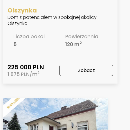
Olszynka
Dom z potencjałem w spokojnej okolicy –
Olszynka
Liczba pokoi
Powierzchnia
2
5
120 m
225 000 PLN
Zobacz
2
1 875 PLN/m