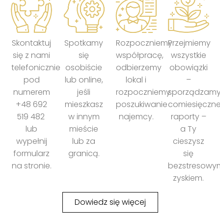
Skontaktuj
Spotkamy
Rozpoczniemy
Przejmiemy
się z nami
się
współpracę,
wszystkie
telefonicznie
osobiście
odbierzemy
obowiązki
pod
lub online,
lokal i
–
numerem
jeśli
rozpoczniemy
sporządzam
+48 692
mieszkasz
poszukiwanie
comiesięczn
519 482
w innym
najemcy.
raporty –
lub
mieście
a Ty
wypełnij
lub za
cieszysz
formularz
granicą.
się
na stronie.
bezstresowy
zyskiem.
Dowiedz się więcej