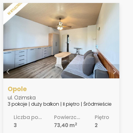
Opole
ul. Ozimska
3 pokoje | duży balkon | II piętro | Śródmieście
Liczba pokoi
Powierzchnia
Piętro
2
3
73,40 m
2