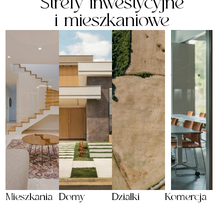
Strefy inwestycyjne
i mieszkaniowe
Mieszkania
Domy
Działki
Komercja