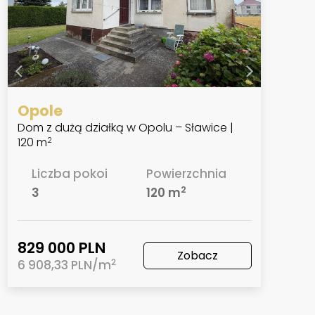
Opole
Dom z dużą działką w Opolu – Sławice |
120 m
2
Liczba pokoi
Powierzchnia
2
3
120 m
829 000 PLN
Zobacz
2
6 908,33 PLN/m