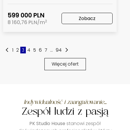
599 000 PLN
Zobacz
2
8 160,76 PLN/m
1
2
3
4
5
6
7
...
94
Więcej ofert
Indywidualność i zaangażowanie...
Zespół ludzi z pasją
PK Studio House
stanowi zespół