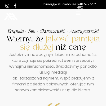
biuro@pkstudiohouse.pl
+48 692 519
482
Empatia ∙ Siła ∙ Skuteczność ∙ Autentyczność
Wiemy, że
jakość pamięta
się dłużej
niż cenę
Jesteśmy innowacyjnym biurem nieruchomości,
które zajmuje się
pośrednictwem sprzedaży i
wynajmu nieruchomości.
Świadczymy ponadto
usługi
mediacji
jak i
zarządzania najmem
. Współpracujemy z
firmami z dziedzin pokrewnych, oferując tym
samym kompleksowość usług dla klienta.